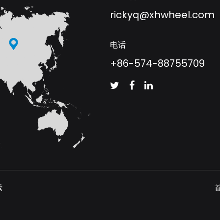
rickyq@xhwheel.com
电话
+86-574-88755709